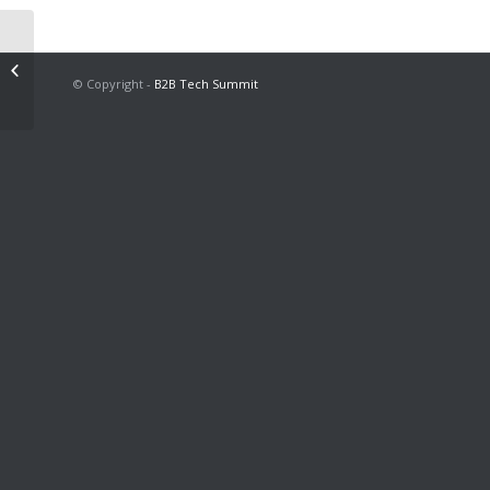
Juliana Glasser
© Copyright -
B2B Tech Summit